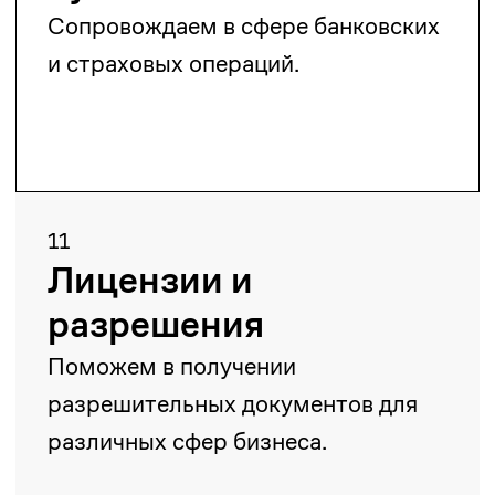
Майдан Сулейменов
Старший партнер
maidan.suleimenov@zangerlf.com
Алиби Амантурлиев
Юрист