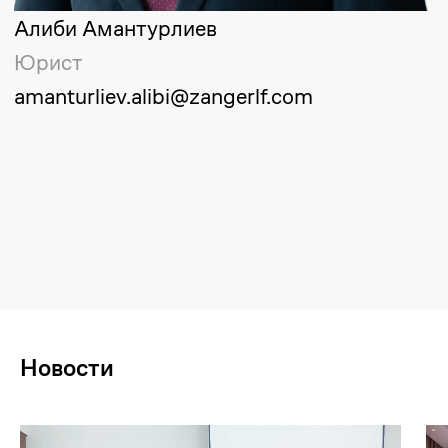
Управляющий партнер
yerlanbek.zhussupov@zangerlf.com
Майдан Сулейменов
Старший партнер
maidan.suleimenov@zangerlf.com
Алиби Амантурлиев
Юрист
amanturliev.alibi@zangerlf.com
Новости
Республика Казахстан,
050009, город Алматы, улица
Шевченко, 165Б, офис 802