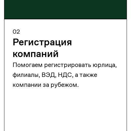
Контрактное право
Разрабатываем и анализируем
договоры, сопровождаем сделки и
разрешаем споры.
05
Трудовое право
Консультируем по найму,
увольнению, трудовым договорам
и проверкам.