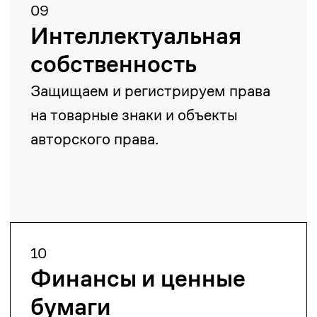
Ерланбек Жусупов
Управляющий партнер
yerlanbek.zhussupov@zangerlf.com