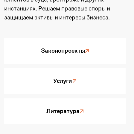
Экспертиза
Все решения
01
Разрешение споров
Сопровождаем споры
(корпоративные, контрактные,
трудовые и др.) на всех стадиях,
включая суды и досудебное
урегулирование.
02
Регистрация
компаний
Помогаем регистрировать юрлица,
филиалы, ВЭД, НДС, а также