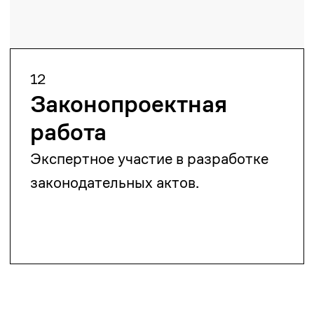
amanturliev.alibi@zangerlf.com