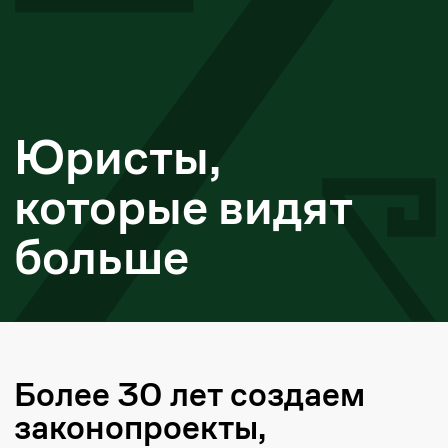
которые видят
больше
Более 30 лет создаем
законопроекты,
защищаем интересы
лидеров рынка
в правовом поле и
издаем книги
Юридическая фирма Zanger является
пионером в вопросах гражданского
права в Казахстане и более 30 лет
оказывает профессиональные
юридические услуги в разных сферах
права.
Мы специализируемся на комплексном