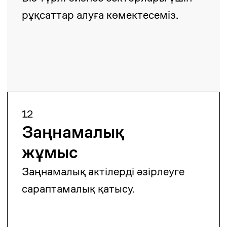
Алиби Амантурлиев
Заңгер
amanturliev.alibi@zangerlf.com