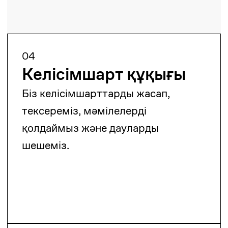
және энергетика
Біз келісімшарттарға, мәмілелерге,
экологиялық аудиттерге және
энергетикалық жобаларға қолдау
көрсетеміз.
08
Жылжымайтын мүлік
Біз мәмілелерге, мүлік құқықтарын
тіркеуге, құрылыс және
жылжымайтын мүлік дауларына
көмектесеміз.