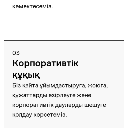
береміз.
06
Салық және кеден
құқығы
Біз салық дауларымен,
аудиттермен, салық қайтарулармен
және кеден ережелерімен
көмектесеміз.
07
Табиғи ресурстар