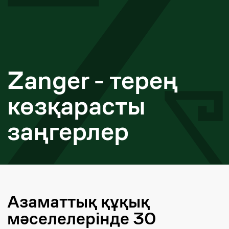
көзқарасты
заңгерлер
Азаматтық құқық
мәселелерінде 30
жылдан астам уақыт
бойы заң жобаларын
жасап, нарық
көшбасшыларының
мүдделерін құқықтық
өрісте қорғап және
кітаптар шығарып келеміз
Zanger заң фирмасы Қазақстандағы
азаматтық құқық мәселелерінде пионер
болып табылады және 30 жылдан астам
уақыт бойы құқықтың әртүрлі