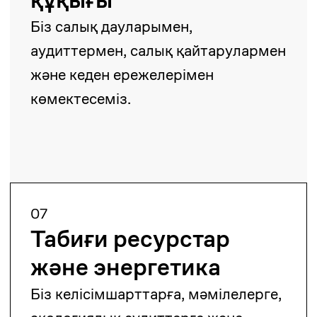
11
Лицензиялар және
рұқсаттар
Біз түрлі бизнес секторлары үшін
рұқсаттар алуға көмектесеміз.
12
Заңнамалық
жұмыс
Заңнамалық актілерді әзірлеуге
сараптамалық қатысу.