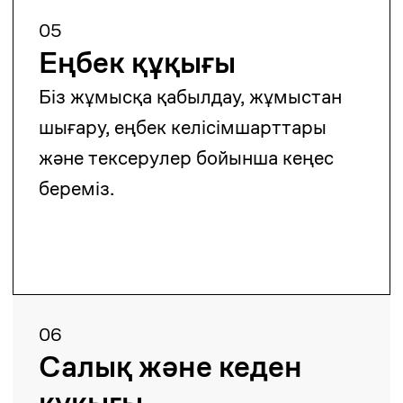
09
Зияткерлік
меншік
Біз сауда белгілері мен авторлық
құқық объектілеріне құқықтарды
қорғаймыз және тіркейміз.
10
Қаржы және бағалы
қағаздар
Біз банктік және сақтандыру
мәмілелерінде заңды қолдау
көрсетеміз.