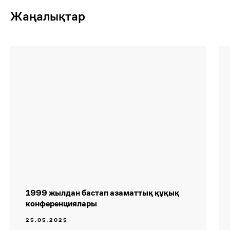
Жаңалықтар
Казахстан, 050009, Алматы,
Шевченко, 165B, офис 802
Біз туралы
Әдебиет
Карьера
1999 жылдан бастап азаматтық құқық
конференциялары
Деректерді өңдеу және сақтау саясаты
25.05.2025