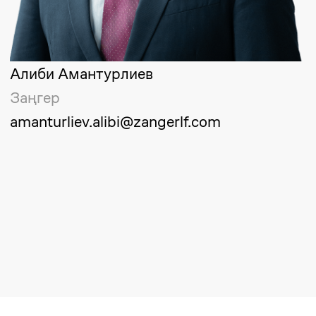
Ерланбек Жусупов
Басқарушы серіктес
yerlanbek.zhussupov@zangerlf.com
Майдан Сулейменов
Аға серіктес
maidan.suleimenov@zangerlf.com
Алиби Амантурлиев
Заңгер
amanturliev.alibi@zangerlf.com