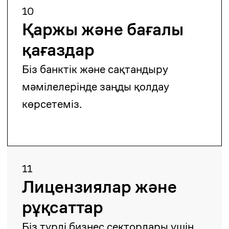
Майдан Сулейменов
Аға серіктес
maidan.suleimenov@zangerlf.com