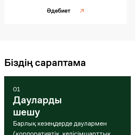
тіркеу
Заңды тұлғаларды, филиалдарды,
шетелдік экономикалық қызметті
(ШЭҚ), ҚҚС, және шетелдік
компанияларды тіркеуге
көмектесеміз.
03
Корпоративтік
құқық
Біз қайта ұйымдастыруға, жоюға,
құжаттарды әзірлеуге және
корпоративтік дауларды шешуге
қолдау көрсетеміз.