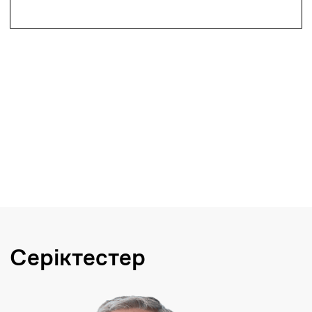
Әдебиетті сатып
алғым келеді
Қағаз басылымында қажетті
әдебиетті сатып алу үшін өтінім
қалдырыңыз.