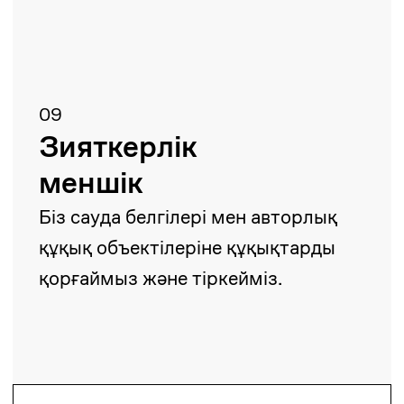
Ерланбек Жусупов
Басқарушы серіктес
yerlanbek.zhussupov@zangerlf.com