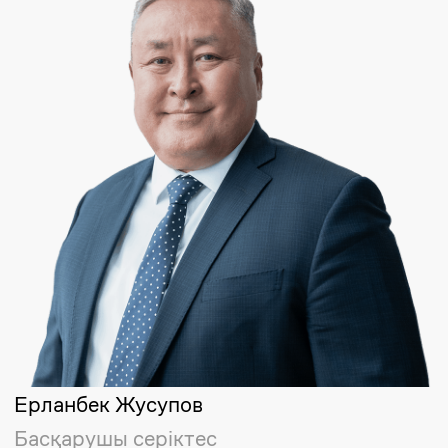
+7
Өтініш қалдыру
Заңдық сұрақ бойынша
кеңес алу үшін өтініш
қалдырыңыз.