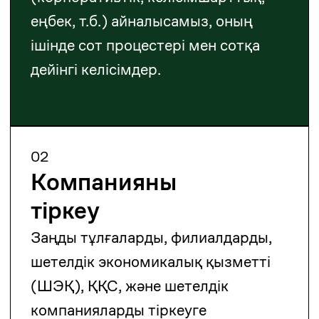
04
Келісімшарт құқығы
Біз келісімшарттарды жасап,
тексереміз, мәмілелерді
қолдаймыз және дауларды
шешеміз.
05
Еңбек құқығы
Біз жұмысқа қабылдау, жұмыстан
шығару, еңбек келісімшарттары
және тексерулер бойынша кеңес