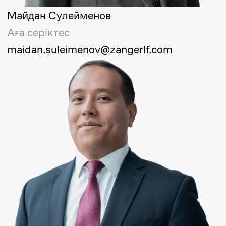
Қызметті таңдаңыз
Өтініш қалдыру