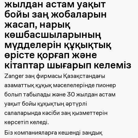
салаларында кәсіби заң қызметтерін
көрсетіп келеді.
Біз компанияларға кешенді заңдық
қолдау көрсетуге маманданамыз.
Клиенттердің мүдделерін сотта,
төрелікте және басқа да
инстанцияларда білдіреміз. Құқықтық
дауларды шешіп, бизнестің активтері
мен мүдделерін қорғаймыз.
Заң жобалар
Қызметтер
Әдебиет