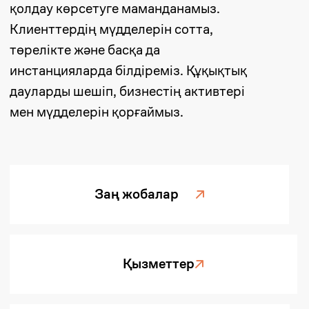
Біздің сараптама
01
Дауларды
шешу
Барлық кезеңдерде даулармен
(корпоративтік, келісімшарттық,
еңбек, т.б.) айналысамыз, оның
ішінде сот процестері мен сотқа
дейінгі келісімдер.
02
Компанияны