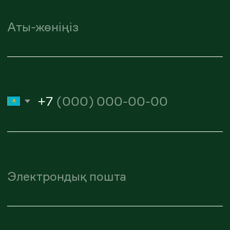
Алиби Амантурлиев
Заңгер
amanturliev.alibi@zangerlf.com
Казахстан, 050009, Алматы,
Шевченко, 165B, офис 802