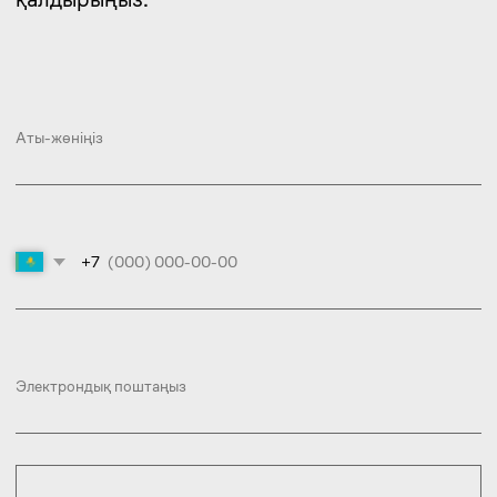
Қызметті таңдаңыз
Өтініш қалдыру