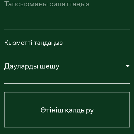
Біз туралы
Әдебиет
Карьера
Деректерді өңдеу және сақтау саясаты
Тіркелу