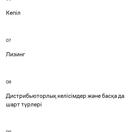
Кепіл
07
+7
Лизинг
08
Дистрибьюторлық келісімдер және басқа да
Өтініш қалдыру
шарт түрлері