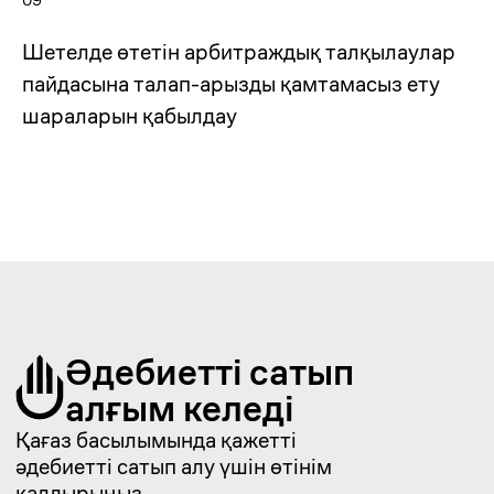
09
Заңдық сұрақ бойынша
Шетелде өтетін арбитраждық талқылаулар
кеңес алу үшін өтініш
қалдырыңыз.
пайдасына талап-арызды қамтамасыз ету
шараларын қабылдау
Деректеріңізді беріңіз
+7