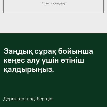
Ерланбек Жусупов
Басқарушы серіктес
yerlanbek.zhussupov@zangerlf.com
Майдан Сулейменов
Аға серіктес
maidan.suleimenov@zangerlf.com