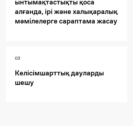
ынтымақтастықты қоса
алғанда, ірі және халықаралық
мәмілелерге сараптама жасау
03
Келісімшарттық дауларды
шешу