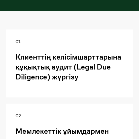
01
Клиенттің келісімшарттарына
құқықтық аудит (Legal Due
Diligence) жүргізу
02
Мемлекеттік ұйымдармен