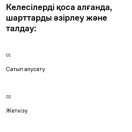
Келесілерді қоса алғанда,
шарттарды әзірлеу және
талдау:
01
Сатып алусату
02
Жеткізу