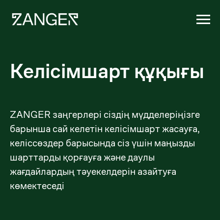
Келісімшарт құқығы
ZANGER заңгерлері сіздің мүдделеріңізге
барынша сай келетін келісімшарт жасауға,
келіссөздер барысында сіз үшін маңызды
шарттарды қорғауға және даулы
жағдайлардың тәуекелдерін азайтуға
көмектеседі