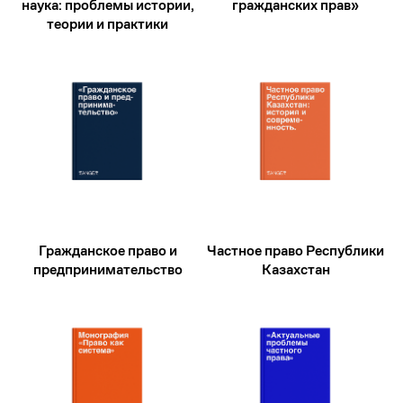
наука: проблемы истории,
гражданских прав»
теории и практики
При непосредственной
Гражданское право и
Частное право Республики
поддержке компании ZANGER
предпринимательство
Казахстан
в Казахстане была реализована
инновационная серия научных
публикаций под названием
«Классика казахстанской
цивилистики». Плодотворное
сотрудничество фирмы с
научными институциями