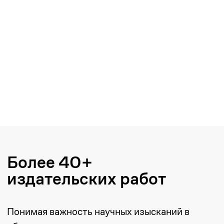
Более 40+
издательских работ
Понимая важность научных изысканий в
области частного права и учитывая
дефицит качественной юридической
литературы отечественных авторов,
юридическая компания ZANGER
стремится содействовать развитию
правовой науки путем поддержки
издания профессиональных научно-
практических трудов по цивилистике.