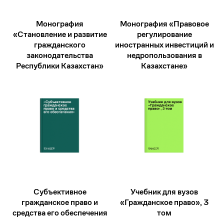
Монография
Монография «Правовое
«Становление и развитие
регулирование
гражданского
иностранных инвестиций и
Отправить
законодательства
недропользования в
Республики Казахстан»
Казахстане»
Чтобы получить
консультацию по
юридическому запросу,
оставьте заявку
Укажите ваши данные
Субъективное
Учебник для вузов
гражданское право и
«Гражданское право», 3
средства его обеспечения
том