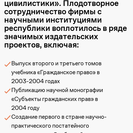
yerlanbek.zhussupov@zangerlf.com
Майдан Сулейменов
Старший партнер
maidan.suleimenov@zangerlf.com
Алиби Амантурлиев
Юрист
amanturliev.alibi@zangerlf.com
Республика Казахстан,
050009, город Алматы, улица
Шевченко, 165Б, офис 802