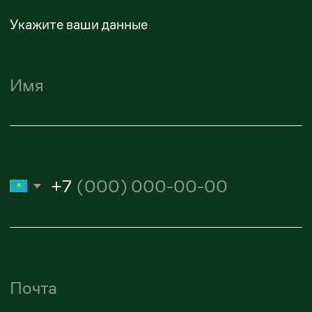
Майдан Сулейменов
Старший партнер
maidan.suleimenov@zangerlf.com
Алиби Амантурлиев
Юрист
amanturliev.alibi@zangerlf.com
Республика Казахстан,
050009, город Алматы, улица
Шевченко, 165Б, офис 802