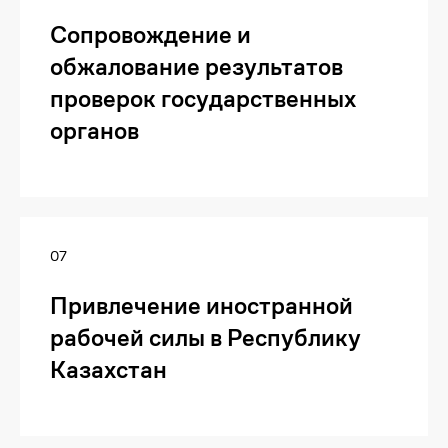
Сопровождение и
обжалование результатов
Хочу приобрести
проверок государственных
литературу
органов
Оставьте заявку, чтобы
приобрести необходимую
литературу в печатном издании.
07
Привлечение иностранной
рабочей силы в Республику
+7
Казахстан