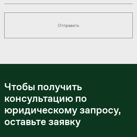
Отправить запрос
Ерланбек Жусупов
Управляющий партнер
yerlanbek.zhussupov@zangerlf.com