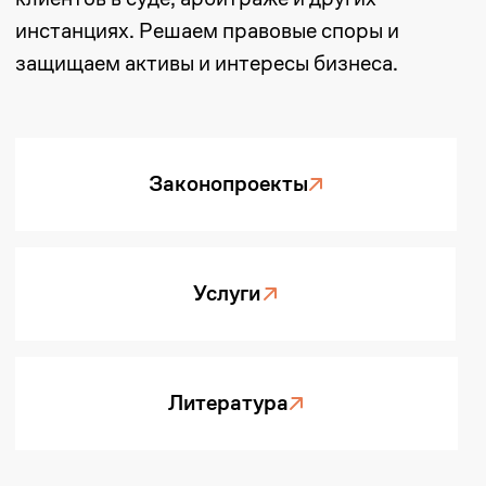
Экспертиза
Все решения
01
Разрешение споров
Сопровождаем споры
(корпоративные, контрактные,
трудовые и др.) на всех стадиях,
включая суды и досудебное
урегулирование.
02
Регистрация
компаний
Помогаем регистрировать юрлица,
филиалы, ВЭД, НДС, а также