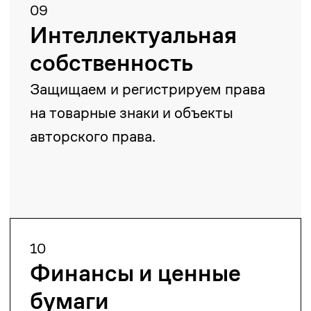
Ерланбек Жусупов
Управляющий партнер
yerlanbek.zhussupov@zangerlf.com