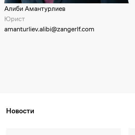
Управляющий партнер
yerlanbek.zhussupov@zangerlf.com
Майдан Сулейменов
Старший партнер
maidan.suleimenov@zangerlf.com
Алиби Амантурлиев
Юрист
amanturliev.alibi@zangerlf.com
Новости
Республика Казахстан,
050009, город Алматы, улица
Шевченко, 165Б, офис 802