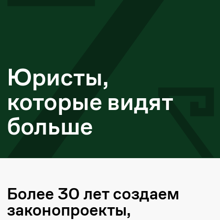
которые видят
больше
Более 30 лет создаем
законопроекты,
защищаем интересы
лидеров рынка
в правовом поле и
издаем книги
Юридическая фирма Zanger является
пионером в вопросах гражданского
права в Казахстане и более 30 лет
оказывает профессиональные
юридические услуги в разных сферах
права.
Мы специализируемся на комплексном