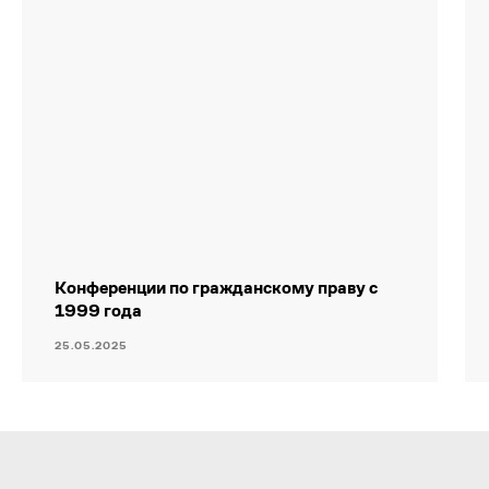
О нас
Литература
Карьера
Конференции по гражданскому праву с
1999 года
25.05.2025
Политика конфиденциальности