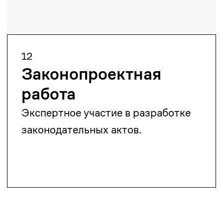
amanturliev.alibi@zangerlf.com