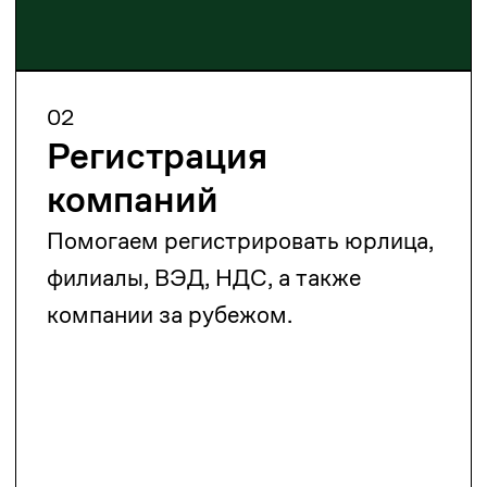
Контрактное право
Разрабатываем и анализируем
договоры, сопровождаем сделки и
разрешаем споры.
05
Трудовое право
Консультируем по найму,
увольнению, трудовым договорам
и проверкам.