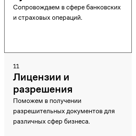
Майдан Сулейменов
Старший партнер
maidan.suleimenov@zangerlf.com
Алиби Амантурлиев
Юрист