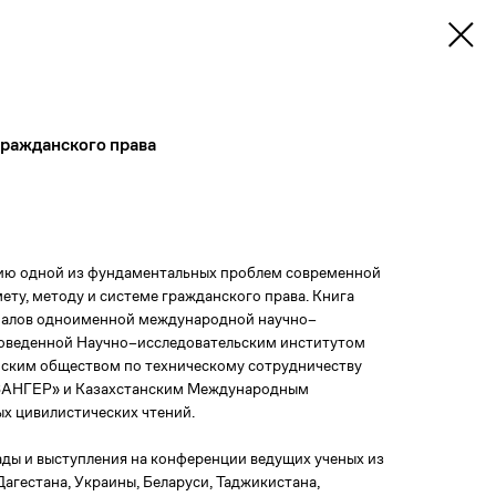
гражданского права
ию одной из фундаментальных проблем современной
ету, методу и системе гражданского права. Книга
риалов одноименной международной научно–
роведенной Научно–исследовательским институтом
нским обществом по техническому сотрудничеству
ЗАНГЕР» и Казахстанским Международным
х цивилистических чтений.
ады и выступления на конференции ведущих ученых из
Дагестана, Украины, Беларуси, Таджикистана,