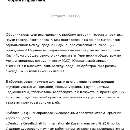
Оставить заявку
Сборник посвящен исследованию проблем истории, теории и практики
науки гражданского права. Книга подготовлена на основе материалов
одноименной международной научно–практической конференции,
проведенной Научно– исследовательским институтом частного права
Каспийского общественного университета, Германским обществом по
международному сотрудничеству (GIZ), Юридической фирмой
«ЗАНГЕР» и Казахстанским Международным Арбитражем в рамках
ежегодных цивилистических чтений.
В сборник вошли научные доклады и выступления на конференции
ведущих ученых из Германии, России, Украины, Грузии, Латвии,
Таджикистана, Узбекистана, Азербайджана и Казахстана, практикующих
юристов, представителей правоохранительных и судебных органов, а
также аспирантов и соискателей.
Публикация финансировалась Федеральным правительством Германии
через общество
«Deutsche Gesellschaft für Internationale Zusammenarbeit (GIZ) GmbH».
Издание адресовано научным работникам, аспирантам, преподавателям