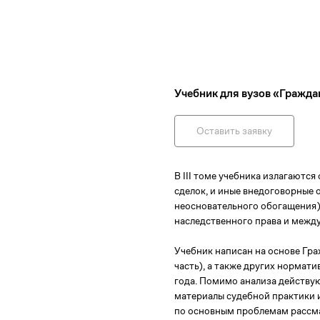
Учебник для вузов «Гражда
Оставить заявку
В III томе учебника излагаютс
сделок, и иные внедоговорные 
неосновательного обогащения)
наследственного права и между
Учебник написан на основе Гр
часть), а также других нормат
года. Помимо анализа действую
материалы судебной практики и,
по основным проблемам рассма