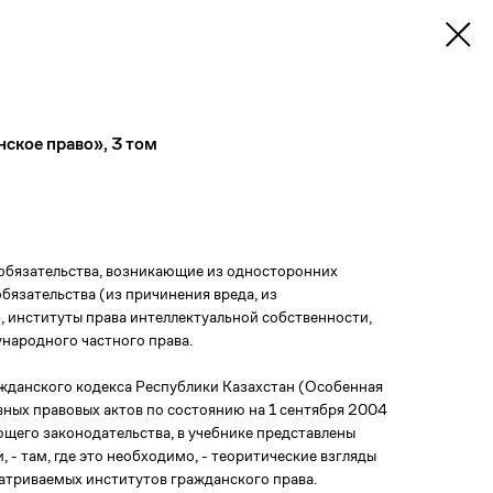
нское право», 3 том
я обязательства, возникающие из односторонних
обязательства (из причинения вреда, из
, институты права интеллектуальной собственности,
народного частного права.
ажданского кодекса Республики Казахстан (Особенная
ивных правовых актов по состоянию на 1 сентября 2004
щего законодательства, в учебнике представлены
 - там, где это необходимо, - теоритические взгляды
триваемых институтов гражданского права.