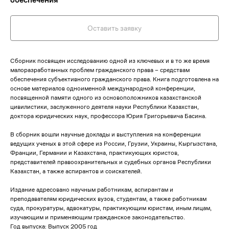
Оставить заявку
Сборник посвящен исследованию одной из ключевых и в то же время
малоразработанных проблем гражданского права – средствам
обеспечения субъективного гражданского права. Книга подготовлена на
основе материалов одноименной международной конференции,
посвященной памяти одного из основоположников казахстанской
цивилистики, заслуженного деятеля науки Республики Казахстан,
доктора юридических наук, профессора Юрия Григорьевича Басина.
В сборник вошли научные доклады и выступления на конференции
ведущих ученых в этой сфере из России, Грузии, Украины, Кыргызстана,
Франции, Германии и Казахстана, практикующих юристов,
представителей правоохранительных и судебных органов Республики
Казахстан, а также аспирантов и соискателей.
Издание адресовано научным работникам, аспирантам и
преподавателям юридических вузов, студентам, а также работникам
суда, прокуратуры, адвокатуры, практикующим юристам, иным лицам,
изучающим и применяющим гражданское законодательство.
Год выпуска: Выпуск 2005 год