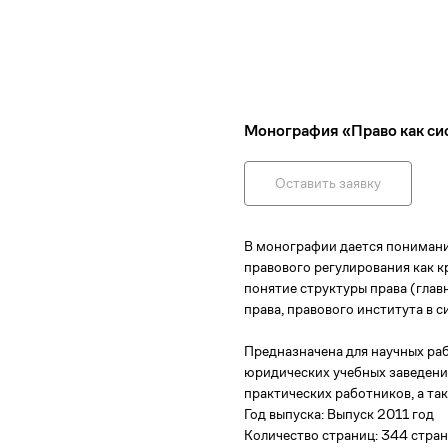
Монография «Право как си
Оставить заявку
В монографии дается понимание
правового регулирования как к
понятие структуры права (глав
права, правового института в с
Предназначена для научных раб
юридических учебных заведений
практических работников, а та
Год выпуска: Выпуск 2011 год
Количество страниц: 344 стра