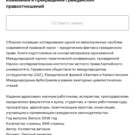
правоотношений
Оставить заявку
Сборник посвящен исследованию одной из малоизученных проблем
современной правовой науки – юридическим фактам в гражданском
праве. Книга подготовлена на основе материалов одноименной
Международной научно-практической конференции, проведенной
Научно-исследовательским институтом частного права Каспийского
университета, Германским обществом по международному
сотрудничеству (GIZ), Юридической фирмой «Зангер» и Казахстанским
Международным Арбитражем в рамках ежегодных цивилистических
чтений.
Издание адресовано научным работникам, аспирантам, преподавателям
юридических факультетов и вузов, студентам, а также работникам суда,
прокуратуры, адвокатуры, практикующим юристам, иным лицам,
изучающим и применяющим гражданское законодательство.
Год выпуска: Выпуск 2016 год
Количество страниц: 668 страниц
Автор: Коллектив авторов
Формат: Твердый переплет