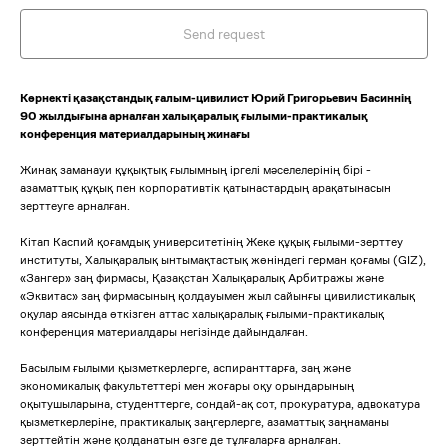
Send request
Көрнекті қазақстандық ғалым-цивилист Юрий Григорьевич Басиннің
90 жылдығына арналған халықаралық ғылыми-практикалық
конференция материалдарының жинағы
Жинақ заманауи құқықтық ғылымның іргелі мәселелерінің бірі -
азаматтық құқық пен корпоративтік қатынастардың арақатынасын
зерттеуге арналған.
Кітап Каспий қоғамдық университетінің Жеке құқық ғылыми-зерттеу
институты, Халықаралық ынтымақтастық жөніндегі герман қоғамы (GIZ),
«Зангер» заң фирмасы, Қазақстан Халықаралық Арбитражы және
«Эквитас» заң фирмасының қолдауымен жыл сайынғы цивилистикалық
оқулар аясында өткізген аттас халықаралық ғылыми-практикалық
конференция материалдары негізінде дайындалған.
Басылым ғылыми қызметкерлерге, аспиранттарға, заң және
экономикалық факультеттері мен жоғары оқу орындарының
оқытушыларына, студенттерге, сондай-ақ сот, прокуратура, адвокатура
қызметкерлеріне, практикалық заңгерлерге, азаматтық заңнаманы
зерттейтін және қолданатын өзге де тұлғаларға арналған.