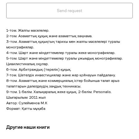
Send request
1-том. Жалпы мәселелер.
2-том. Азаматтық құқық және азаматтық заңнама.
3-том. Азаматтық құқықтың тарихы мен жалпы мәселелері туралы
монографиялар.
4-том. Шарт және міндеттемелер туралы жеке монографиялар.
5-том. Шарт және міндеттемелер туралы ұжымдық монографиялар.
Цивилистикалық оқулар.
6-том. Арбитраждық (төрелік) құқық.
7-том. Шетелдік инвестициялар және жер қойнауын пайдалану.
8-том. Азаматтық және коммерциялық істер бойынша талап арыз
талаптарын дәлелдеудің заңдық техникасы.
9-том. 1-бөлім. Халықаралық жеке құқық. 2-бөлім. Personalis.
Шығарылым: 2011 жыл
Автор: Сулейменов М.К
Формат: Қатты мұқаба
Другие наши книги