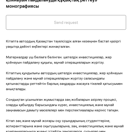
монографиясы
Send request
Кітапта автордың Қазақстан тәуелсіздік алған кезеңнен бастап қазіргі
уақытқа дейінгі еңбектері жинақталған.
Материалдар үш бөлімге бөлінген: шетелдік инвестициялар, жер
қойнауын пайдалану құқығы, мұнай операцияларын жүргізу.
Кітаптың құндылығы автордың шетелдік инвестициялар, жер қойнауын
пайдалану және мұнай операцияларын жүргізу саласындағы
қатынастарды реттейтін барлық заңдарды жасауға тікелей қатысуымен
анықталады.
Сондықтан ұсынылған жұмыстарда заң жобаларын әзірлеу процесі,
оларды қабылдау барысындағы күрес, инвестициялық және мұнай
заңнамасын дамыту мәселелері мен перспективалары көрініс тапқан.
Кітап заң және мұнай жоғары оқу орындарының студенттеріне,
аспиранттарына және оқытушыларына, заң, инвестициялық және мұнай
компанияларында жұмыс істейтін заңгерлерге, судьялар мен