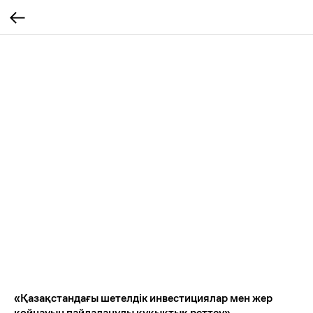
«Қазақстандағы шетелдік инвестициялар мен жер
қойнауын пайдалануды құқықтық реттеу»