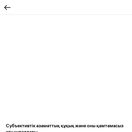
Субъективтік азаматтық құқық және оны қамтамасыз
ету құралдары