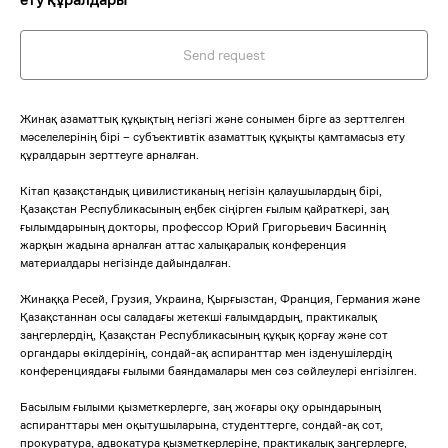
Send request
Жинақ азаматтық құқықтың негізгі және сонымен бірге аз зерттелген
мәселелерінің бірі – субъективтік азаматтық құқықты қамтамасыз ету
құралдарын зерттеуге арналған.
Кітап қазақстандық цивилистиканың негізін қалаушылардың бірі,
Қазақстан Республикасының еңбек сіңірген ғылым қайраткері, заң
ғылымдарының докторы, профессор Юрий Григорьевич Басиннің
жарқын жадына арналған аттас халықаралық конференция
материалдары негізінде дайындалған.
Жинаққа Ресей, Грузия, Украина, Қырғызстан, Франция, Германия және
Қазақстаннан осы саладағы жетекші ғалымдардың, практикалық
заңгерлердің, Қазақстан Республикасының құқық қорғау және сот
органдары өкілдерінің, сондай-ақ аспиранттар мен ізденушілердің
конференциядағы ғылыми баяндамалары мен сөз сөйлеулері енгізілген.
Басылым ғылыми қызметкерлерге, заң жоғары оқу орындарының
аспиранттары мен оқытушыларына, студенттерге, сондай-ақ сот,
прокуратура, адвокатура қызметкерлеріне, практикалық заңгерлерге,