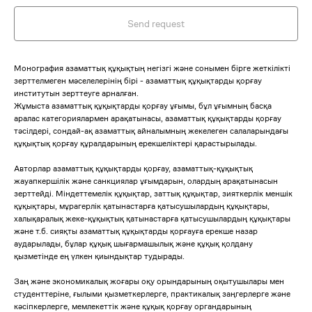
Send request
Монография азаматтық құқықтың негізгі және сонымен бірге жеткілікті
зерттелмеген мәселелерінің бірі - азаматтық құқықтарды қорғау
институтын зерттеуге арналған.
Жұмыста азаматтық құқықтарды қорғау ұғымы, бұл ұғымның басқа
аралас категориялармен арақатынасы, азаматтық құқықтарды қорғау
тәсілдері, сондай-ақ азаматтық айналымның жекелеген салаларындағы
құқықтық қорғау құралдарының ерекшеліктері қарастырылады.
Авторлар азаматтық құқықтарды қорғау, азаматтық-құқықтық
жауапкершілік және санкциялар ұғымдарын, олардың арақатынасын
зерттейді. Міндеттемелік құқықтар, заттық құқықтар, зияткерлік меншік
құқықтары, мұрагерлік қатынастарға қатысушылардың құқықтары,
халықаралық жеке-құқықтық қатынастарға қатысушылардың құқықтары
және т.б. сияқты азаматтық құқықтарды қорғауға ерекше назар
аударылады, бұлар құқық шығармашылық және құқық қолдану
қызметінде ең үлкен қиындықтар тудырады.
Заң және экономикалық жоғары оқу орындарының оқытушылары мен
студенттеріне, ғылыми қызметкерлерге, практикалық заңгерлерге және
кәсіпкерлерге, мемлекеттік және құқық қорғау органдарының