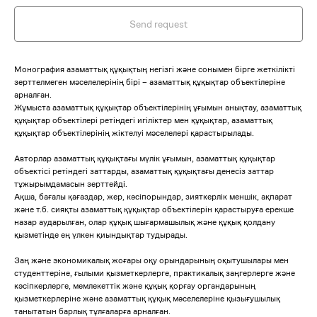
Send request
Монография азаматтық құқықтың негізгі және сонымен бірге жеткілікті
зерттелмеген мәселелерінің бірі – азаматтық құқықтар объектілеріне
арналған.
Жұмыста азаматтық құқықтар объектілерінің ұғымын анықтау, азаматтық
құқықтар объектілері ретіндегі игіліктер мен құқықтар, азаматтық
құқықтар объектілерінің жіктелуі мәселелері қарастырылады.
Авторлар азаматтық құқықтағы мүлік ұғымын, азаматтық құқықтар
объектісі ретіндегі заттарды, азаматтық құқықтағы денесіз заттар
тұжырымдамасын зерттейді.
Ақша, бағалы қағаздар, жер, кәсіпорындар, зияткерлік меншік, ақпарат
және т.б. сияқты азаматтық құқықтар объектілерін қарастыруға ерекше
назар аударылған, олар құқық шығармашылық және құқық қолдану
қызметінде ең үлкен қиындықтар тудырады.
Заң және экономикалық жоғары оқу орындарының оқытушылары мен
студенттеріне, ғылыми қызметкерлерге, практикалық заңгерлерге және
кәсіпкерлерге, мемлекеттік және құқық қорғау органдарының
қызметкерлеріне және азаматтық құқық мәселелеріне қызығушылық
танытатын барлық тұлғаларға арналған.