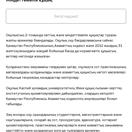
Send request
Оқулықтың 2-томында заттық және міндеттемелік құқықтар туралы
жалпы ережелер баяндалады. Оқулық оқу бағдарламасына сәйкес
Қазақстан Республикасының Азаматтық кодексі және 2012 жылдың 31
желтоқсанындағы жағдай бойынша басқа да нормативтік құқықтық
актілер негізінде жазылған.
Қолданыстағы заңнаманы талдаумен қатар, оқулықта сот практикасының
материалдары қолданылады және азаматтық құқықтың негізгі мәселелері
бойынша теориялық көзқарастар келтіріледі.
Оқулық Каспий қоғамдық университетінің Жеке құқық ғылыми-зерттеу
институтының қызметкерлерімен дайындалған, олардың көпшілігі
Қазақстан Республикасы Азаматтық кодексінің әзірлеушілері болып
табылады.
Заң жоғары оқу орындарының студенттеріне, магистранттарына және
оқытушыларына, сондай-ақ сот, прокуратура, адвокатура, нотариат
қызметкерлеріне, практикалық заңгерлерге және азаматтық заңнаманы
зерттейтін және қолданатын өзге де тұлғаларға арналған.